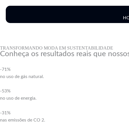
Ir
para
o
H
conteúdo
TRANSFORMANDO MODA EM SUSTENTABILIDADE
Conheça os resultados reais que nosso
-71%
no uso de gás natural.
-53%
no uso de energia.
-31%
nas emissões de CO 2.