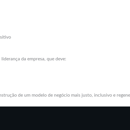
sitivo
 liderança da empresa, que deve:
strução de um modelo de negócio mais justo, inclusivo e regene