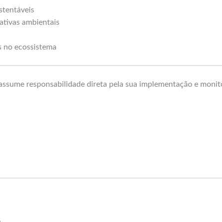
stentáveis
iativas ambientais
es no ecossistema
e assume responsabilidade direta pela sua implementação e moni
e